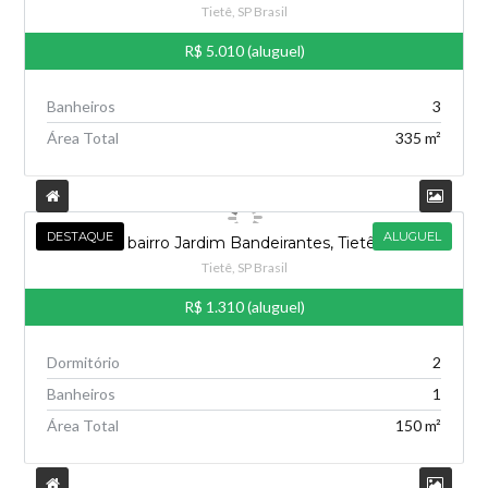
Tietê, SP Brasil
R$ 5.010 (aluguel)
Banheiros
3
Área Total
335 m²
DESTAQUE
ALUGUEL
Casa no bairro Jardim Bandeirantes, Tietê – 6913
Tietê, SP Brasil
R$ 1.310 (aluguel)
Dormitório
2
Banheiros
1
Área Total
150 m²