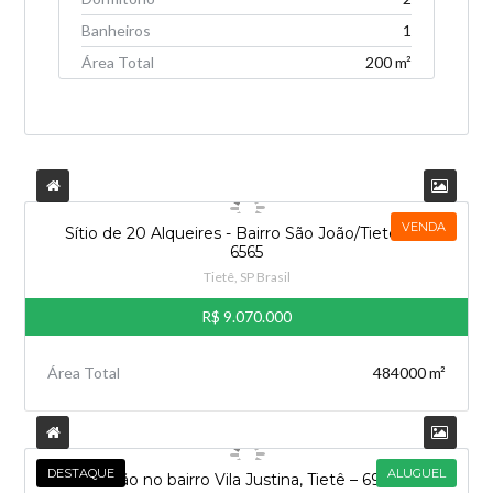
Banheiros
1
Área Total
200 m²
VENDA
Sítio de 20 Alqueires - Bairro São João/Tietê-SP.
6565
Tietê, SP Brasil
R$ 9.070.000
Área Total
484000 m²
DESTAQUE
ALUGUEL
Salão no bairro Vila Justina, Tietê – 6912