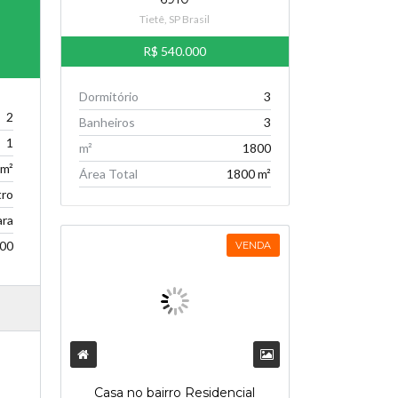
Tietê, SP Brasil
R$ 540.000
Dormitório
3
2
Banheiros
3
1
m²
1800
 m²
Área Total
1800 m²
ro
ra
00
VENDA
Casa no bairro Residencial