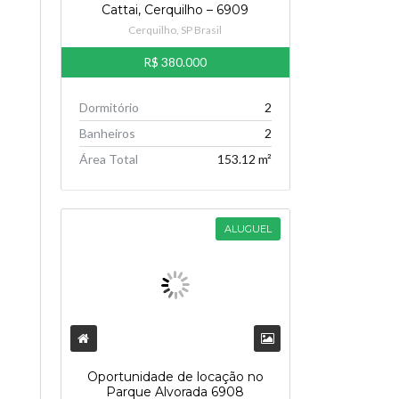
Cattai, Cerquilho – 6909
Cerquilho, SP Brasil
R$ 380.000
Dormitório
2
Banheiros
2
Área Total
153.12 m²
ALUGUEL
Oportunidade de locação no
Parque Alvorada 6908