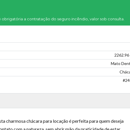
brigatória a contratação do seguro incêndio, valor sob consulta.
2262.96
Mato Dent
Cháca
#24
sta charmosa chácara para locação é perfeita para quem deseja
contato com a natureza, sem abrir mão da praticidade de estar