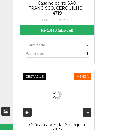
Casa no bairro SÃO
FRANCISCO, CERQUILHO –
4719
Cerquilho, SP Brasil
R$ 1.410 (aluguel)
Dormitório
2
Banheiros
1
DESTAQUE
VENDA
Chácara a Venda -Shangri-lá
6910