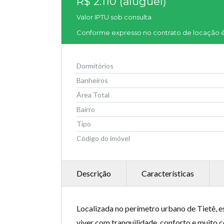
R$ 2.110 (aluguel)
Valor IPTU sob consulta
Conforme expresso no contrato de locação é o
Dormitórios
Banheiros
Área Total
Bairro
Tipo
Código do imóvel
Descrição
Características
Localizada no perímetro urbano de Tietê, e
viver com tranquilidade, conforto e muito 