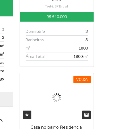
Tietê, SP Brasil
R$ 540.000
3
Dormitório
3
3
Banheiros
3
 m²
m²
1800
 m²
Área Total
1800 m²
ras
to
89
VENDA
s,
Casa no bairro Residencial