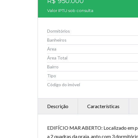
R$ 950.000
Valor IPTU sob consulta
Dormitórios
Banheiros
Área
Área Total
Bairro
Tipo
Código do imóvel
Descrição
Características
EDIFÍCIO MAR ABERTO: Localizado em pont
a 2 quadras da praia, apto com 3 dormitóri