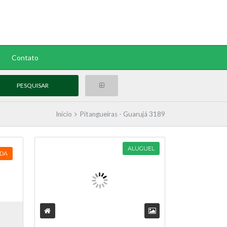
Contato
Início
Pitangueiras - Guarujá 3189
ALUGUEL
DA