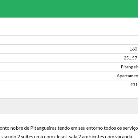
160
251.57
Pitangei
Apartamen
#31
o nobre de Pitangueiras tendo em seu entorno todos os serviço
os sendo 2 suítes uma com closet, sala 2 ambientes com varanda,