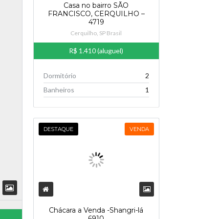
Casa no bairro SÃO
FRANCISCO, CERQUILHO –
4719
Cerquilho, SP Brasil
R$ 1.410 (aluguel)
Dormitório
2
Banheiros
1
DESTAQUE
VENDA
Chácara a Venda -Shangri-lá
6910