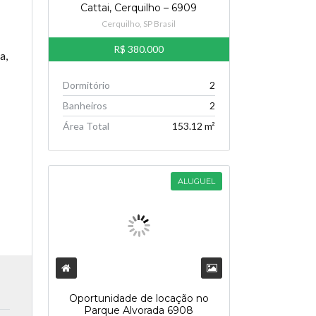
Cattai, Cerquilho – 6909
Cerquilho, SP Brasil
R$ 380.000
a,
Dormitório
2
Banheiros
2
Área Total
153.12 m²
ALUGUEL
Oportunidade de locação no
Parque Alvorada 6908