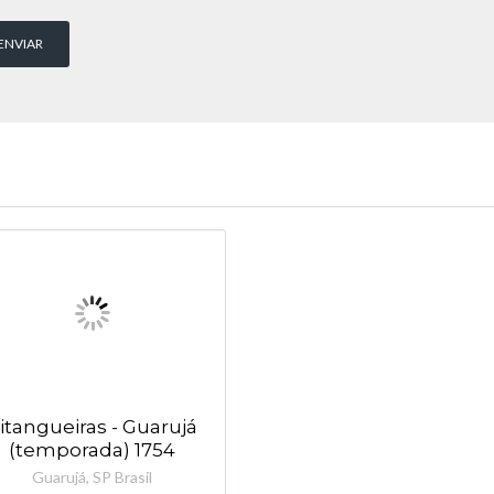
itangueiras - Guarujá
(temporada) 1754
Guarujá, SP Brasil